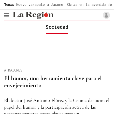
common.go-to-content
Temas
Nuevo varapalo a Jácome
Obras en la avenida de 
header.menu.open
Sociedad
A MAIORES
El humor, una herramienta clave para el
envejecimiento
El doctor José Antonio Flórez y la Ceoma destacan el
papel del humor y la participación activa de las
personas mayores como claves para un