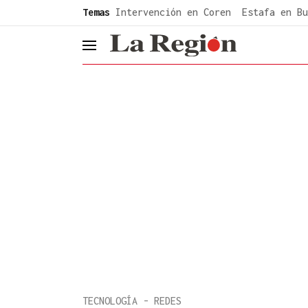
common.go-to-content
Temas
Intervención en Coren
Estafa en Bu
header.menu.open
TECNOLOGÍA - REDES