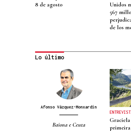
8 de agosto
Unidos m
567 mill
perjudic
de los m
Lo último
AHORRO ENERGÉTICO
La UE lanza una campaña
de ahorro energético
doméstico
Afonso Vázquez-Monxardín
ENTREVIST
Graciela
Baiona e Ceuta
primeira