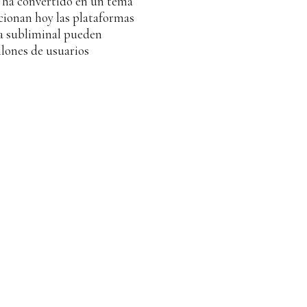
e ha convertido en un tema
cionan hoy las plataformas
ra subliminal pueden
llones de usuarios