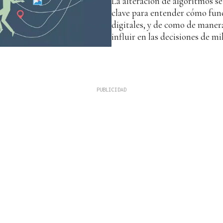
La alteración de algoritmos s
clave para entender cómo fun
digitales, y de como de mane
influir en las decisiones de mi