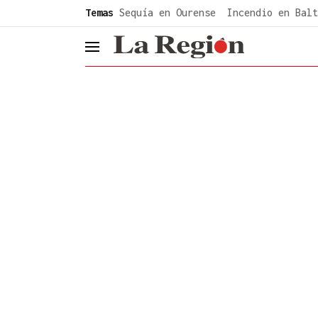
common.go-to-content
Temas
Sequía en Ourense
Incendio en Balt
header.menu.open