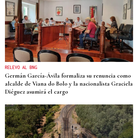
MEDICINA FÍSICA Y REHABILITACIÓN
Lucía Ros Dopico, médico especialista: “Mi sueño
es cambiar el paradigma de la discapacidad
infantil”
RELEVO AL BNG
Germán García-Ávila formaliza su renuncia como
alcalde de Viana do Bolo y la nacionalista Graciela
Diéguez asumirá el cargo