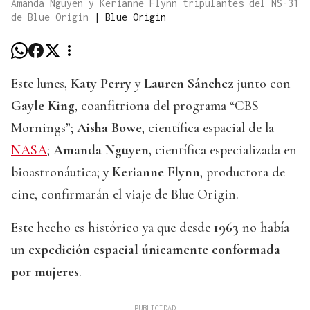
Amanda Nguyen y Kerianne Flynn tripulantes del NS-31
de Blue Origin
|
Blue Origin
Este lunes,
Katy Perry
y
Lauren Sánchez
junto con
Gayle King
, coanfitriona del programa “CBS
Mornings”;
Aisha Bowe
, científica espacial de la
NASA
;
Amanda Nguyen,
científica especializada en
bioastronáutica; y
Kerianne Flynn
, productora de
cine, confirmarán el viaje de Blue Origin.
Este hecho es histórico ya que desde
1963
no había
un
expedición espacial únicamente conformada
por mujeres
.