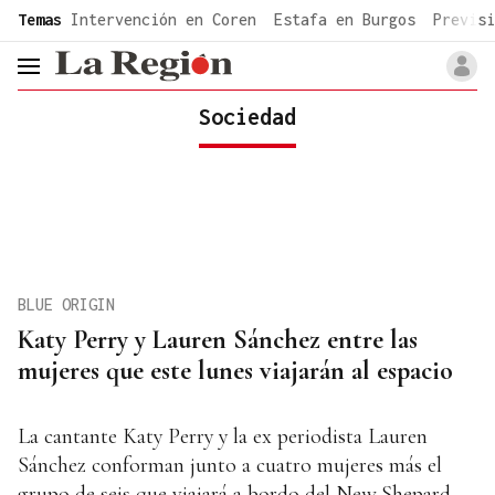
common.go-to-content
Temas
Intervención en Coren
Estafa en Burgos
Previsi
header.menu.open
Sociedad
BLUE ORIGIN
Katy Perry y Lauren Sánchez entre las
mujeres que este lunes viajarán al espacio
La cantante Katy Perry y la ex periodista Lauren
Sánchez conforman junto a cuatro mujeres más el
grupo de seis que viajará a bordo del New Shepard