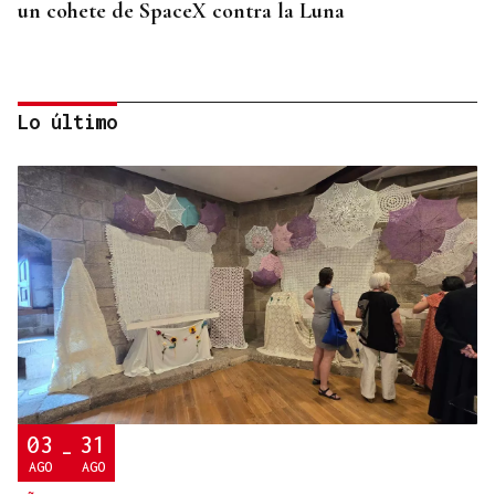
un cohete de SpaceX contra la Luna
Lo último
ORÁCULO DAS BURGAS
Horóscopo del día: jueves, 6 de agosto
03
31
-
AGO
AGO