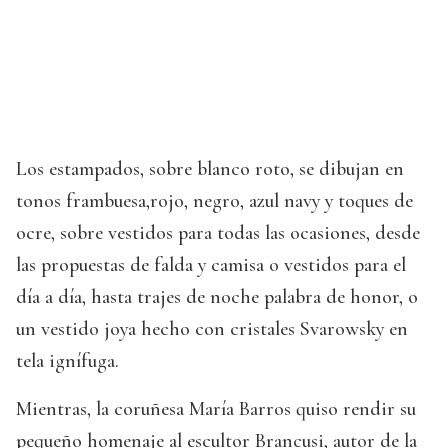
Los estampados, sobre blanco roto, se dibujan en
tonos frambuesa,rojo, negro, azul navy y toques de
ocre, sobre vestidos para todas las ocasiones, desde
las propuestas de falda y camisa o vestidos para el
día a día, hasta trajes de noche palabra de honor, o
un vestido joya hecho con cristales Svarowsky en
tela ignífuga.
Mientras, la coruñesa María Barros quiso rendir su
pequeño homenaje al escultor Brancusi, autor de la