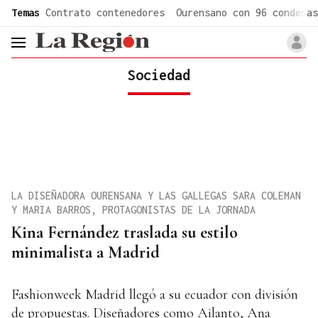
common.go-to-content
Temas
Contrato contenedores
Ourensano con 96 condenas
header.menu.open
Sociedad
LA DISEÑADORA OURENSANA Y LAS GALLEGAS SARA COLEMAN
Y MARIA BARROS, PROTAGONISTAS DE LA JORNADA
Kina Fernández traslada su estilo
minimalista a Madrid
Fashionweek Madrid llegó a su ecuador con división
de propuestas. Diseñadores como Ailanto, Ana