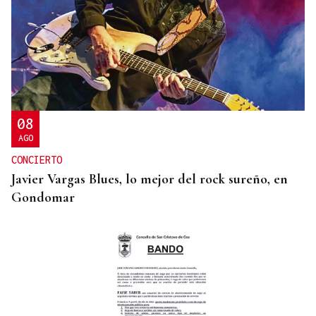
SEGURIDAD INFANTIL
Un tribunal de Estados Unidos multa a Meta con
567 millones de dólares por perjudicar la salud
mental de los menores
08
AGO
CONCIERTO
Javier Vargas Blues, lo mejor del rock sureño, en
Gondomar