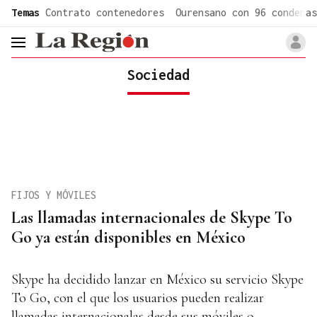
common.go-to-content
Temas
Contrato contenedores
Ourensano con 96 condenas
header.menu.open
Sociedad
FIJOS Y MÓVILES
Las llamadas internacionales de Skype To
Go ya están disponibles en México
Skype ha decidido lanzar en México su servicio Skype
To Go, con el que los usuarios pueden realizar
llamadas internacionalas desde sus móviles o