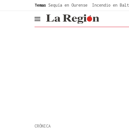
common.go-to-content
Temas
Sequía en Ourense
Incendio en Balt
header.menu.open
CRÓNICA