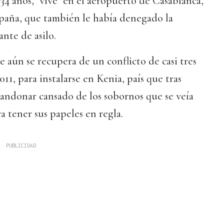
 34 años, "vive" en el aeropuerto de Casablanca,
paña, que también le había denegado la
te de asilo.
 aún se recupera de un conflicto de casi tres
11, para instalarse en Kenia, país que tras
andonar cansado de los sobornos que se veía
a tener sus papeles en regla.