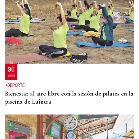
MEDICINA FÍSICA Y REHABILITACIÓN
Lucía Ros Dopico, médico especialista: “Mi sueño
es cambiar el paradigma de la discapacidad
infantil”
06
AGO
+DEPORTE
Bienestar al aire libre con la sesión de pilates en la
piscina de Luíntra