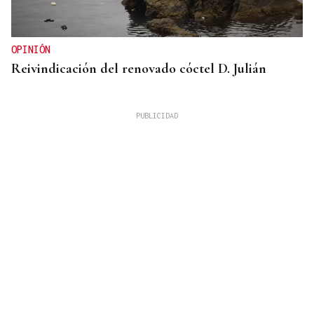
OPINIÓN
Reivindicación del renovado cóctel D. Julián
GUERRA DE UCRANIA
Rusia cifra en 640 los civiles muertos durante la
incursión ucraniana en Kursk