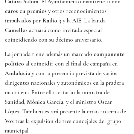
Catuxa Salom
. El Ayuntamiento mantiene
11.000
euros en premios
y otros reconocimientos
impulsados por
Radio 3
y la
AIE
. La banda
Camellos
actuará como invitada especial
coincidiendo con su décimo aniversario.
La jornada tiene además un marcado
componente
político
al coincidir con el final de campaña en
Andalucía
y con la presencia prevista de varios
dirigentes nacionales y autonómicos en la pradera
madrileña. Entre ellos estarán la ministra de
Sanidad,
Mónica García
, y el ministro
Óscar
López
. También estará presente la crisis interna de
Vox
tras la expulsión de tres concejales del grupo
municipal.