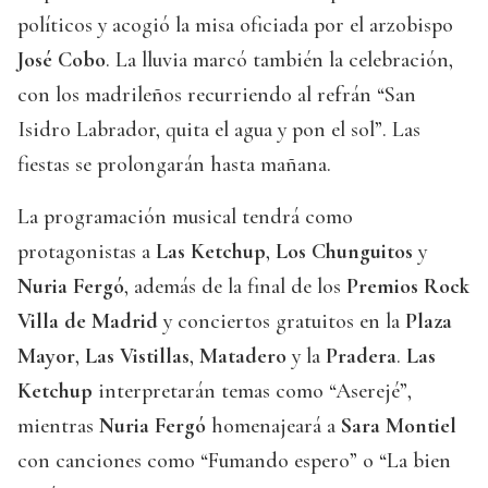
políticos y acogió la misa oficiada por el arzobispo
José Cobo
. La lluvia marcó también la celebración,
con los madrileños recurriendo al refrán “San
Isidro Labrador, quita el agua y pon el sol”. Las
fiestas se prolongarán hasta mañana.
La programación musical tendrá como
protagonistas a
Las Ketchup
,
Los Chunguitos
y
Nuria Fergó
, además de la final de los
Premios Rock
Villa de Madrid
y conciertos gratuitos en la
Plaza
Mayor
,
Las Vistillas
,
Matadero
y la
Pradera
.
Las
Ketchup
interpretarán temas como “Aserejé”,
mientras
Nuria Fergó
homenajeará a
Sara Montiel
con canciones como “Fumando espero” o “La bien