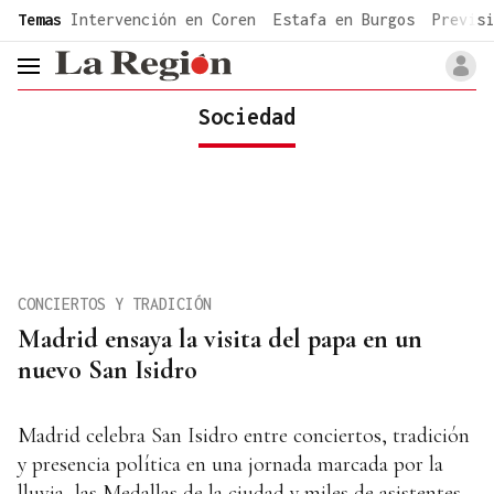
common.go-to-content
Temas
Intervención en Coren
Estafa en Burgos
Previsi
header.menu.open
Sociedad
CONCIERTOS Y TRADICIÓN
Madrid ensaya la visita del papa en un
nuevo San Isidro
Madrid celebra San Isidro entre conciertos, tradición
y presencia política en una jornada marcada por la
lluvia, las Medallas de la ciudad y miles de asistentes