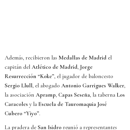
Además, recibieron las
Medallas de Madrid
el
capitán del
Atlético de Madrid
,
Jorge
Resurrección “Koke”
, el jugador de baloncesto
Sergio Llull
, el abogado
Antonio Garrigues Walker
,
la asociación
Apramp
,
Capas Seseña
, la taberna
Los
Caracoles
y la
Escuela de Tauromaquia José
Cubero “Yiyo”
.
La pradera de
San Isidro
reunió a representantes