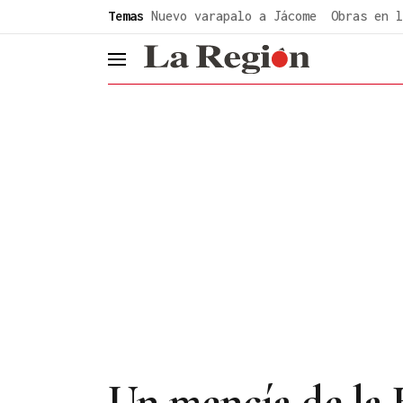
common.go-to-content
Temas
Nuevo varapalo a Jácome
Obras en l
header.menu.open
Un mencía de la R