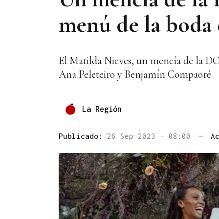
menú de la boda 
El Matilda Nieves, un mencía de la DO 
Ana Peleteiro y Benjamín Compaoré
La Región
Publicado:
26 Sep 2023 - 08:00
—
A