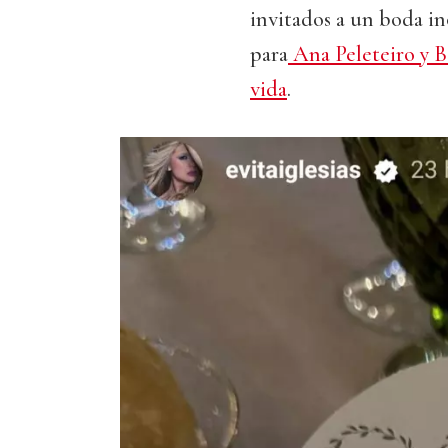
invitados a un boda in
para
Ana Peleteiro y B
vida
.