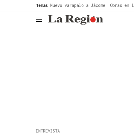
common.go-to-content
Temas
Nuevo varapalo a Jácome
Obras en l
header.menu.open
ENTREVISTA