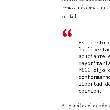
como ciudadanos, noso
verdad.
Es cierto 
la liberta
acuciante 
mayoritari
Mill dijo 
conformarn
libertad d
opinión.
P.
¿Cuál es el estado 