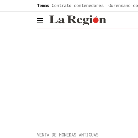
common.go-to-content
Temas
Contrato contenedores
Ourensano co
header.menu.open
VENTA DE MONEDAS ANTIGUAS