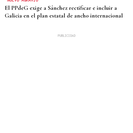
El PPdeG exige a Sánchez rectificar e incluir a
Galicia en el plan estatal de ancho internacional
SIN PISTAS DEL COMPRADOR
Gastó un euro en la Bonoloto en Verín y se llevó
1,2 millones