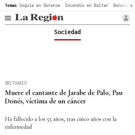
common.go-to-content
Temas
Sequía en Ourense
Incendio en Baltar
Bonoloto 
header.menu.open
Sociedad
OBITUARIO
Muere el cantante de Jarabe de Palo, Pau
Donés, víctima de un cáncer
Ha fallecido a los 53 años, tras cinco años con la
enfermedad