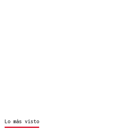
autobús urbano y un coche en Ourense
Lo más visto