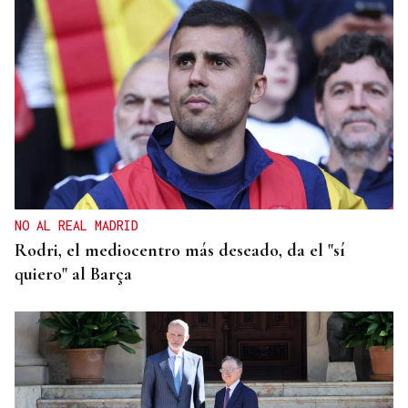
MEDICINA FÍSICA Y REHABILITACIÓN
Lucía Ros Dopico, médico especialista: “Mi sueño
es cambiar el paradigma de la discapacidad
infantil”
NO AL REAL MADRID
Rodri, el mediocentro más deseado, da el "sí
quiero" al Barça