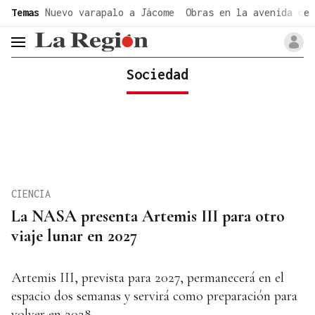
common.go-to-content
Temas
Nuevo varapalo a Jácome
Obras en la avenida de 
header.menu.open
Sociedad
CIENCIA
La NASA presenta Artemis III para otro
viaje lunar en 2027
Artemis III, prevista para 2027, permanecerá en el
espacio dos semanas y servirá como preparación para
volver en 2028