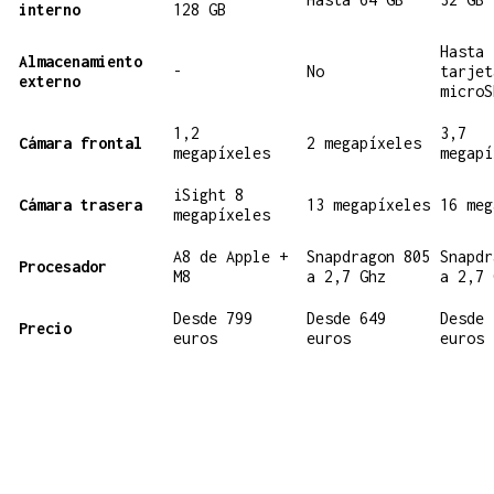
interno
128 GB
Hasta 
Almacenamiento
-
No
tarjet
externo
microS
1,2
3,7
Cámara frontal
2 megapíxeles
megapíxeles
megapí
iSight 8
Cámara trasera
13 megapíxeles
16 meg
megapíxeles
A8 de Apple +
Snapdragon 805
Snapdr
Procesador
M8
a 2,7 Ghz
a 2,7 
Desde 799
Desde 649
Desde 
Precio
euros
euros
euros