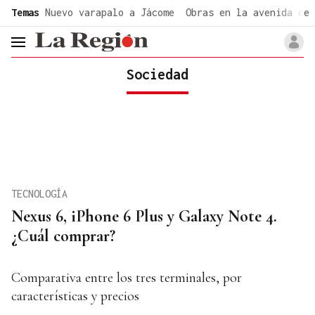
common.go-to-content
Temas
Nuevo varapalo a Jácome
Obras en la avenida de 
header.menu.open
Sociedad
TECNOLOGÍA
Nexus 6, iPhone 6 Plus y Galaxy Note 4.
¿Cuál comprar?
Comparativa entre los tres terminales, por
características y precios