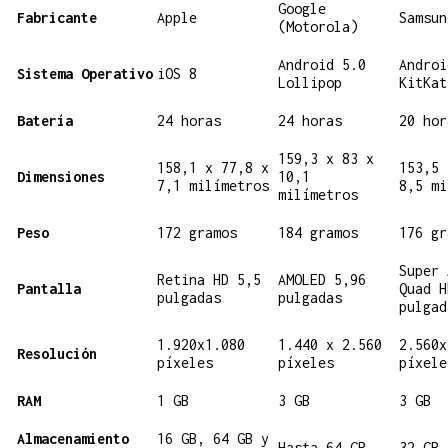
Google
Fabricante
Apple
Samsun
(Motorola)
Android 5.0
Androi
Sistema Operativo
iOS 8
Lollipop
KitKat
Batería
24 horas
24 horas
20 hor
159,3 x 83 x
158,1 x 77,8 x
153,5 
Dimensiones
10,1
7,1 milímetros
8,5 mi
milímetros
Peso
172 gramos
184 gramos
176 gr
Super 
Retina HD 5,5
AMOLED 5,96
Pantalla
Quad H
pulgadas
pulgadas
pulgad
1.920x1.080
1.440 x 2.560
2.560x
Resolución
píxeles
píxeles
píxele
RAM
1 GB
3 GB
3 GB
Almacenamiento
16 GB, 64 GB y
Hasta 64 GB
32 GB