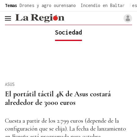
common.go-to-content
Temas
Drones y agro ourensano
Incendio en Baltar
Fes
header.menu.open
Sociedad
ASUS
El portátil táctil 4K de Asus costará
alrededor de 3000 euros
Cuesta a partir de los 2.799 euros (depende de la
configuración que se elija). La fecha de lanzamiento
en España está programada para octubre