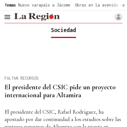
common.go-to-content
Temas
Nuevo varapalo a Jácome
Obras en la avenida de 
header.menu.open
Sociedad
FALTAN RECURSOS
El presidente del CSIC pide un proyecto
internacional para Altamira
El presidente del CSIC, Rafael Rodríguez, ha
apostado por dar continuidad a los estudios sobre las
pinturas rupestres de Altamira con la puesta en