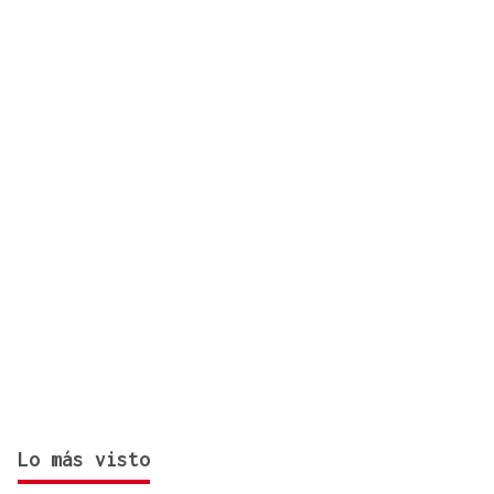
hectáreas y está fuera de capacidad de extinción
Lo más visto