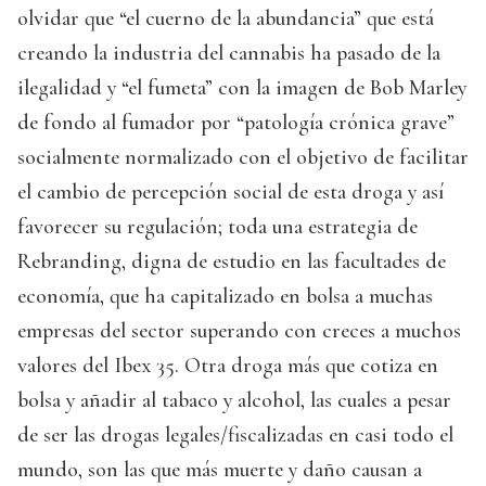
olvidar que “el cuerno de la abundancia” que está
creando la industria del cannabis ha pasado de la
ilegalidad y “el fumeta” con la imagen de Bob Marley
de fondo al fumador por “patología crónica grave”
socialmente normalizado con el objetivo de facilitar
el cambio de percepción social de esta droga y así
favorecer su regulación; toda una estrategia de
Rebranding, digna de estudio en las facultades de
economía, que ha capitalizado en bolsa a muchas
empresas del sector superando con creces a muchos
valores del Ibex 35. Otra droga más que cotiza en
bolsa y añadir al tabaco y alcohol, las cuales a pesar
de ser las drogas legales/fiscalizadas en casi todo el
mundo, son las que más muerte y daño causan a