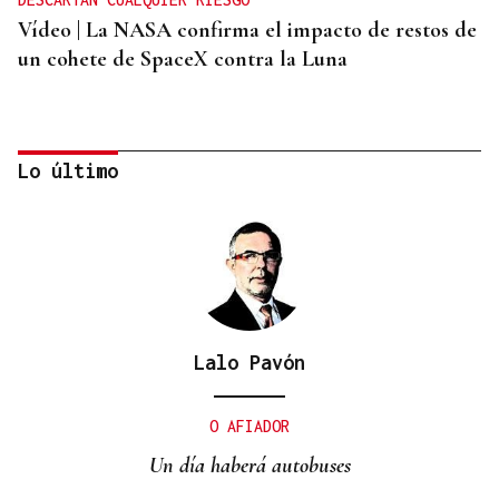
Vídeo | La NASA confirma el impacto de restos de
un cohete de SpaceX contra la Luna
Lo último
Lalo Pavón
ORÁCULO DAS BURGAS
Horóscopo del día: jueves, 6 de agosto
O AFIADOR
Un día haberá autobuses