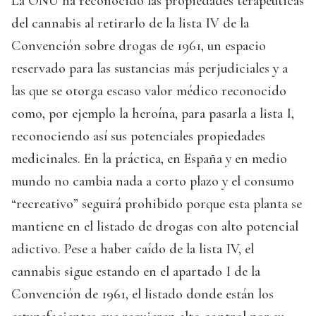
La ONU ha reconocido las propiedades terapéuticas
del cannabis al retirarlo de la lista IV de la
Convención sobre drogas de 1961, un espacio
reservado para las sustancias más perjudiciales y a
las que se otorga escaso valor médico reconocido
como, por ejemplo la heroína, para pasarla a lista I,
reconociendo así sus potenciales propiedades
medicinales. En la práctica, en España y en medio
mundo no cambia nada a corto plazo y el consumo
“recreativo” seguirá prohibido porque esta planta se
mantiene en el listado de drogas con alto potencial
adictivo. Pese a haber caído de la lista IV, el
cannabis sigue estando en el apartado I de la
Convención de 1961, el listado donde están los