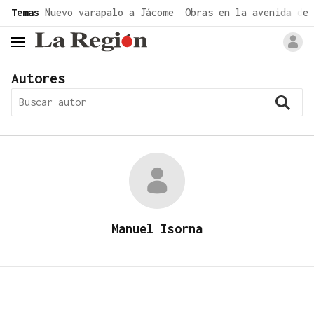
common.go-to-content
Temas
Nuevo varapalo a Jácome
Obras en la avenida de 
header.menu.open
Autores
Manuel Isorna