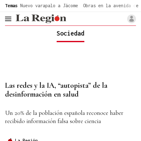
common.go-to-content
Temas
Nuevo varapalo a Jácome
Obras en la avenida de 
header.menu.open
Sociedad
Las redes y la IA, “autopista” de la
desinformación en salud
Un 20% de la población española reconoce haber
recibido información falsa sobre ciencia
La Región