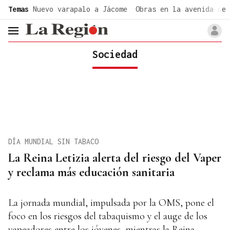
common.go-to-content
Temas
Nuevo varapalo a Jácome
Obras en la avenida de 
header.menu.open
Sociedad
DÍA MUNDIAL SIN TABACO
La Reina Letizia alerta del riesgo del Vaper
y reclama más educación sanitaria
La jornada mundial, impulsada por la OMS, pone el
foco en los riesgos del tabaquismo y el auge de los
vapeadores entre los jóvenes, mientras la Reina