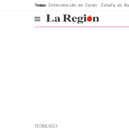
common.go-to-content
Temas
Intervención en Coren
Estafa en Bu
header.menu.open
TECNOLOGÍA