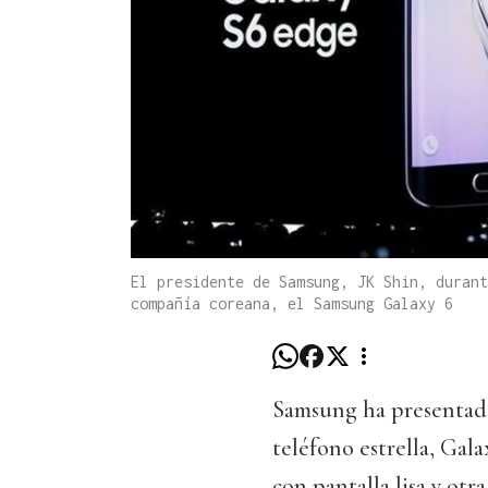
El presidente de Samsung, JK Shin, durant
compañía coreana, el Samsung Galaxy 6
Samsung ha presentado
teléfono estrella, Gal
con pantalla lisa y otr