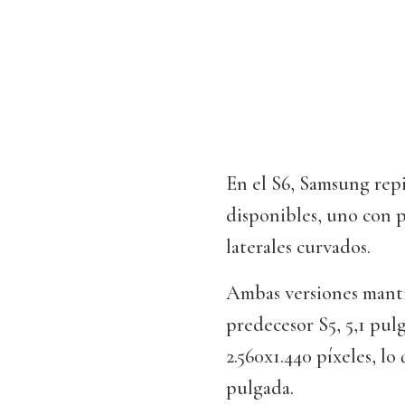
En el S6, Samsung repi
disponibles, uno con p
laterales curvados.
Ambas versiones manti
predecesor S5, 5,1 pul
2.560x1.440 píxeles, l
pulgada.