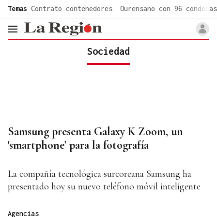
common.go-to-content
Temas
Contrato contenedores
Ourensano con 96 condenas
header.menu.open
Sociedad
Samsung presenta Galaxy K Zoom, un
'smartphone' para la fotografía
La compañía tecnológica surcoreana Samsung ha
presentado hoy su nuevo teléfono móvil inteligente
Agencias