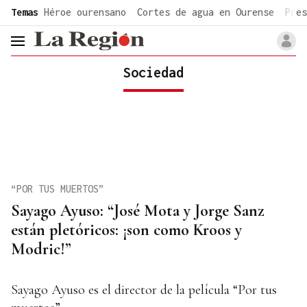
common.go-to-content
Temas
Héroe ourensano
Cortes de agua en Ourense
Pres
header.menu.open
Sociedad
“POR TUS MUERTOS”
Sayago Ayuso: “José Mota y Jorge Sanz
están pletóricos: ¡son como Kroos y
Modric!”
Sayago Ayuso es el director de la película “Por tus