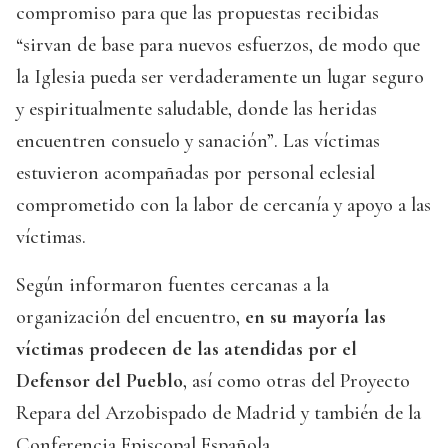
compromiso para que las propuestas recibidas
“sirvan de base para nuevos esfuerzos, de modo que
la Iglesia pueda ser verdaderamente un lugar seguro
y espiritualmente saludable, donde las heridas
encuentren consuelo y sanación”. Las víctimas
estuvieron acompañadas por personal eclesial
comprometido con la labor de cercanía y apoyo a las
víctimas.
Según informaron fuentes cercanas a la
organización del encuentro,
en su mayoría las
víctimas prodecen de las atendidas por el
Defensor del Pueblo
, así como otras del Proyecto
Repara del Arzobispado de Madrid y también de la
Conferencia Episcopal Española.