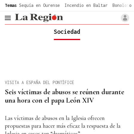
common.go-to-content
Temas
Sequía en Ourense
Incendio en Baltar
Bonoloto 
header.menu.open
Sociedad
VISITA A ESPAÑA DEL PONTÍFICE
Seis víctimas de abusos se reúnen durante
una hora con el papa León XIV
Las víctimas de abusos en la Iglesia ofrecen
propuestas para hacer más eficaz la respuesta de la
Iglesia en casos tan “dramáticos”