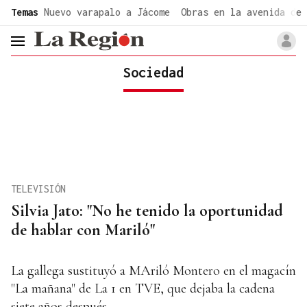
common.go-to-content
Temas
Nuevo varapalo a Jácome
Obras en la avenida de 
header.menu.open
Sociedad
TELEVISIÓN
Silvia Jato: "No he tenido la oportunidad
de hablar con Mariló"
La gallega sustituyó a MAriló Montero en el magacín
"La mañana" de La 1 en TVE, que dejaba la cadena
siete años después.