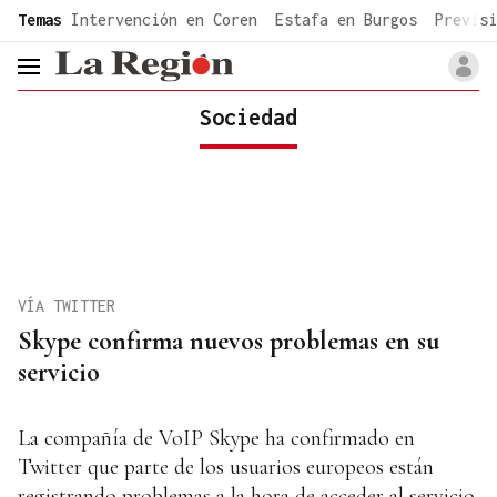
common.go-to-content
Temas
Intervención en Coren
Estafa en Burgos
Previsi
header.menu.open
Sociedad
VÍA TWITTER
Skype confirma nuevos problemas en su
servicio
La compañía de VoIP Skype ha confirmado en
Twitter que parte de los usuarios europeos están
registrando problemas a la hora de acceder al servicio.