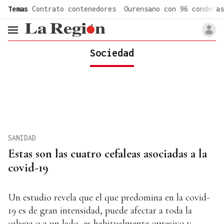
common.go-to-content
Temas
Contrato contenedores
Ourensano con 96 condenas
header.menu.open
Sociedad
SANIDAD
Estas son las cuatro cefaleas asociadas a la
covid-19
Un estudio revela que el que predomina en la covid-
19 es de gran intensidad, puede afectar a toda la
cabeza o a un lado, es habitualmente opresivo y