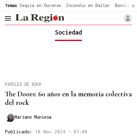
common.go-to-content
Temas
Sequía en Ourense
Incendio en Baltar
Bonoloto 
header.menu.open
Sociedad
PAPELES DE ROCK
The Doors: 60 años en la memoria colectiva
del rock
Mariano Muniesa
Publicado:
10 Nov 2024 - 03:00