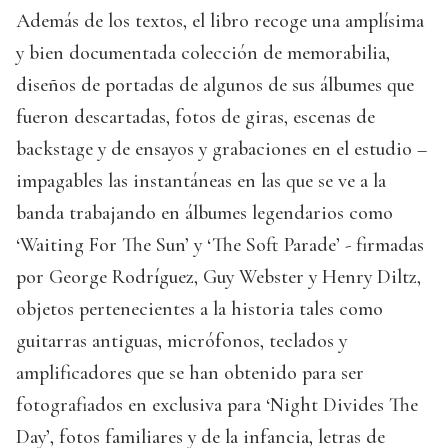
Además de los textos, el libro recoge una amplísima
y bien documentada colección de memorabilia,
diseños de portadas de algunos de sus álbumes que
fueron descartadas, fotos de giras, escenas de
backstage y de ensayos y grabaciones en el estudio –
impagables las instantáneas en las que se ve a la
banda trabajando en álbumes legendarios como
‘Waiting For The Sun’ y ‘The Soft Parade’ - firmadas
por George Rodríguez, Guy Webster y Henry Diltz,
objetos pertenecientes a la historia tales como
guitarras antiguas, micrófonos, teclados y
amplificadores que se han obtenido para ser
fotografiados en exclusiva para ‘Night Divides The
Day’, fotos familiares y de la infancia, letras de