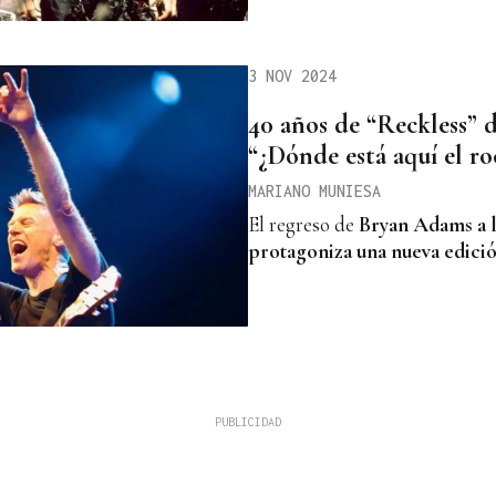
3 NOV 2024
40 años de “Reckless” 
“¿Dónde está aquí el ro
MARIANO MUNIESA
El regreso de
Bryan Adams a l
protagoniza una nueva edici