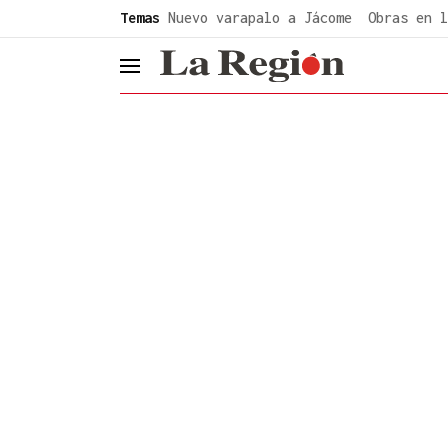
common.go-to-content
Temas
Nuevo varapalo a Jácome
Obras en l
header.menu.open