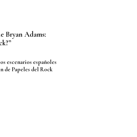
de Bryan Adams:
ck?”
os escenarios españoles
ón de Papeles del Rock