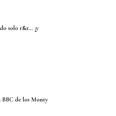
ndo solo r&r… ¡y
la BBC de los Monty