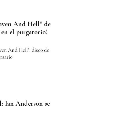
eaven And Hell” de
 en el purgatorio!
en And Hell", disco de
rsario
l: Ian Anderson se