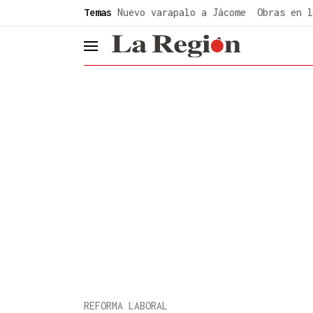
common.go-to-content
Temas
Nuevo varapalo a Jácome
Obras en l
header.menu.open
REFORMA LABORAL