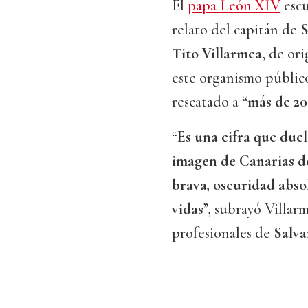
El
papa León XIV
escu
relato del capitán de
S
Tito Villarmea
, de or
este organismo públic
rescatado a
“más de 20
“
Es una cifra que duel
imagen de Canarias de
brava, oscuridad abso
vidas
”, subrayó Villar
profesionales de
Salv