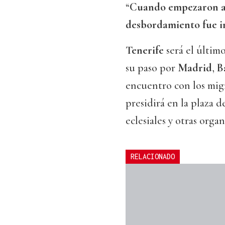
“
Cuando empezaron a l
desbordamiento fue i
Tenerife
será el últim
su paso por
Madrid
,
B
encuentro con los mig
presidirá en la plaza d
eclesiales y otras org
RELACIONADO