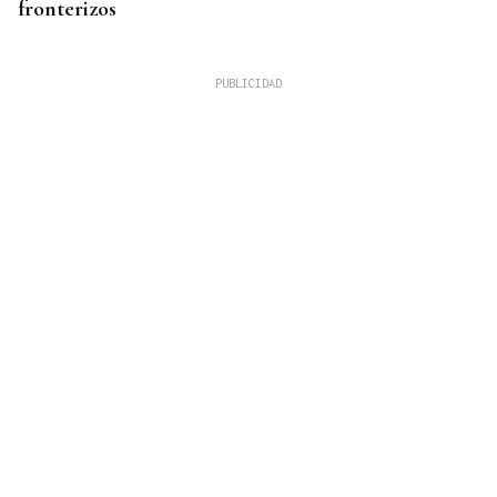
fronterizos
QUEN CHO DIXO
¿Sabe usted que hacen un italiano, un sevillano y
un canario en O Carballiño?