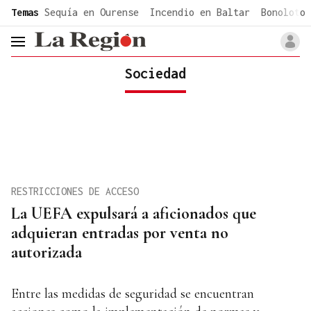
common.go-to-content
Temas
Sequía en Ourense
Incendio en Baltar
Bonoloto 
header.menu.open
Sociedad
RESTRICCIONES DE ACCESO
La UEFA expulsará a aficionados que
adquieran entradas por venta no
autorizada
Entre las medidas de seguridad se encuentran