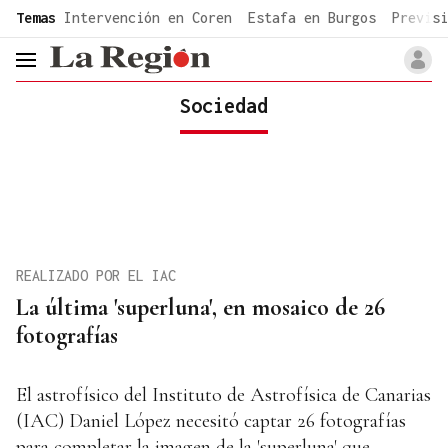
common.go-to-content
Temas
Intervención en Coren
Estafa en Burgos
Previsi
header.menu.open
Sociedad
REALIZADO POR EL IAC
La última 'superluna', en mosaico de 26
fotografías
El astrofísico del Instituto de Astrofísica de Canarias
(IAC) Daniel López necesitó captar 26 fotografías
para completar la imagen de la 'superluna' que