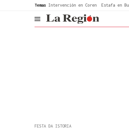
common.go-to-content
Temas
Intervención en Coren
Estafa en Bu
header.menu.open
FESTA DA ISTORIA