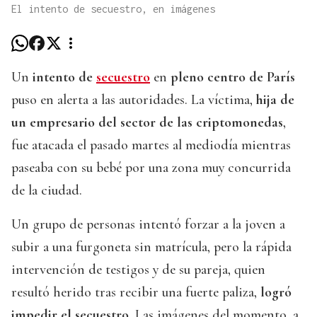
El intento de secuestro, en imágenes
Un
intento de
secuestro
en
pleno centro de París
puso en alerta a las autoridades. La víctima,
hija de
un empresario del sector de las criptomonedas
,
fue atacada el pasado martes al mediodía mientras
paseaba con su bebé por una zona muy concurrida
de la ciudad.
Un grupo de personas intentó forzar a la joven a
subir a una furgoneta sin matrícula, pero la rápida
intervención de testigos y de su pareja, quien
resultó herido tras recibir una fuerte paliza,
logró
impedir el secuestro
. Las imágenes del momento, a