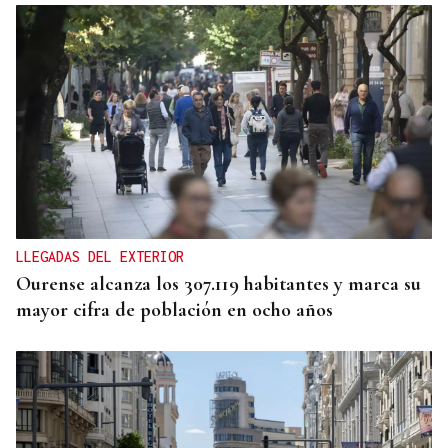
MEDICINA FÍSICA Y REHABILITACIÓN
Lucía Ros Dopico, médico especialista: “Mi sueño
es cambiar el paradigma de la discapacidad
infantil”
LLEGADAS DEL EXTERIOR
Ourense alcanza los 307.119 habitantes y marca su
mayor cifra de población en ocho años