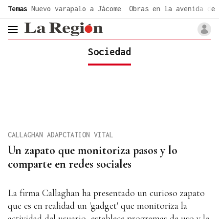
common.go-to-content
Temas
Nuevo varapalo a Jácome
Obras en la avenida de 
header.menu.open
Sociedad
CALLAGHAN ADAPCTATION VITAL
Un zapato que monitoriza pasos y lo
comparte en redes sociales
La firma Callaghan ha presentado un curioso zapato
que es en realidad un 'gadget' que monitoriza la
actividad del usuario, establece programas de uso y le