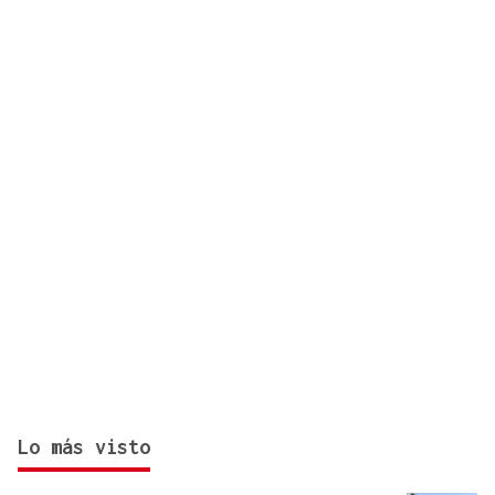
FESTA DO PULPO
Cartel musical del Pulpo Fest 2026
Lo más visto