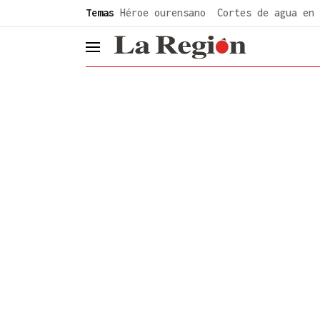
common.go-to-content
Temas
Héroe ourensano
Cortes de agua en 
header.menu.open