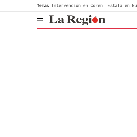
common.go-to-content
Temas
Intervención en Coren
Estafa en Bu
header.menu.open