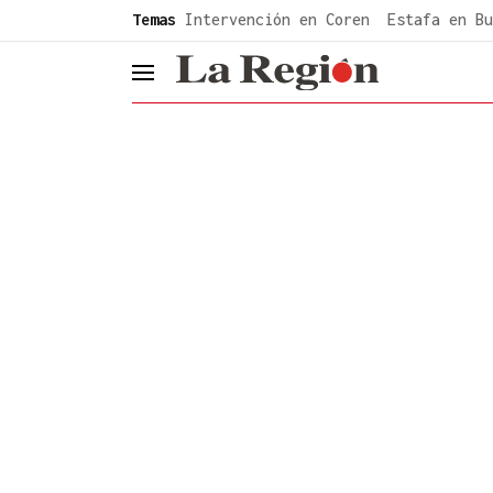
common.go-to-content
Temas
Intervención en Coren
Estafa en Bu
header.menu.open