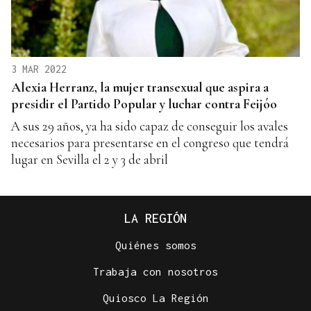
3 MAR 2022
Alexia Herranz, la mujer transexual que aspira a
presidir el Partido Popular y luchar contra Feijóo
A sus 29 años, ya ha sido capaz de conseguir los avales
necesarios para presentarse en el congreso que tendrá
lugar en Sevilla el 2 y 3 de abril
LA REGIÓN
Quiénes somos
Trabaja con nosotros
Quiosco La Región