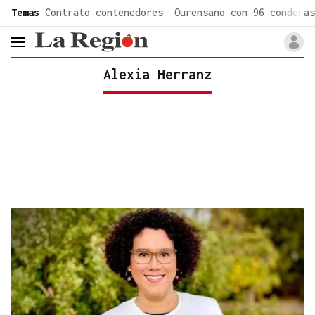
common.go-to-content
Temas
Contrato contenedores
Ourensano con 96 condenas
header.menu.open
Alexia Herranz