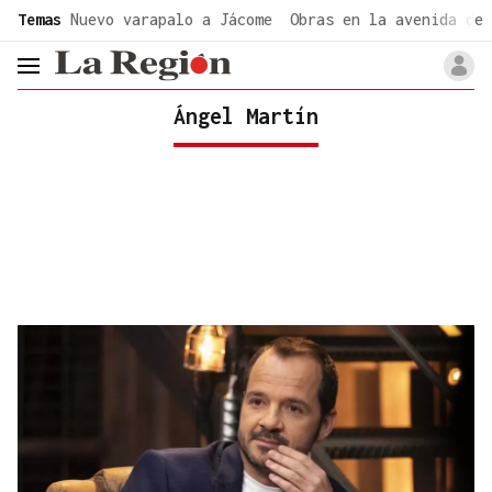
common.go-to-content
Temas
Nuevo varapalo a Jácome
Obras en la avenida de 
header.menu.open
Ángel Martín