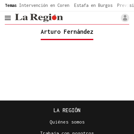
common.go-to-content
Temas
Intervención en Coren
Estafa en Burgos
Previsi
header.menu.open
Arturo Fernández
LA REGIÓN
Quiénes somos
Trabaja con nosotros