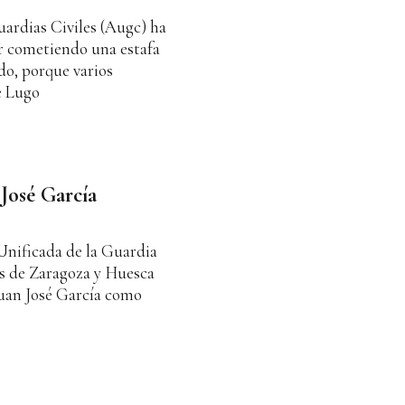
ardias Civiles (Augc) ha
ar cometiendo una estafa
do, porque varios
e Lugo
José García
Unificada de la Guardia
as de Zaragoza y Huesca
 Juan José García como