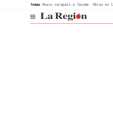
common.go-to-content
Temas
Nuevo varapalo a Jácome
Obras en l
header.menu.open