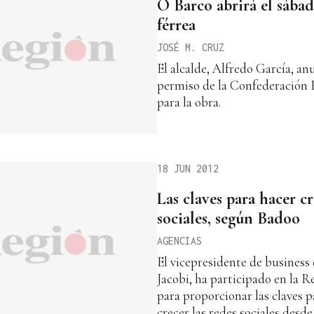
O Barco abrirá el sábad
férrea
JOSÉ M. CRUZ
El alcalde, Alfredo García, anu
permiso de la Confederación H
para la obra.
18 JUN 2012
Las claves para hacer cr
sociales, según Badoo
AGENCIAS
El vicepresidente de business
Jacobi, ha participado en la R
para proporcionar las claves p
crecer las redes sociales desde