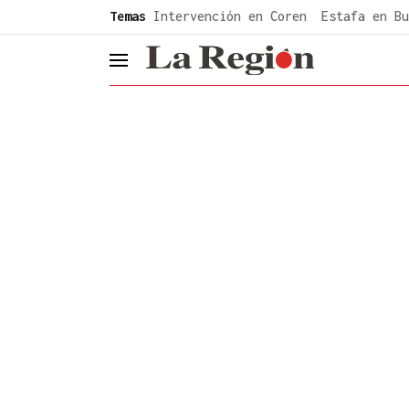
common.go-to-content
Temas
Intervención en Coren
Estafa en Bu
header.menu.open