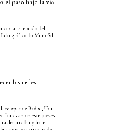
o el paso bajo la vía
nció la recepción del
idrográfica do Miño-Sil
ecer las redes
 developer de Badoo, Udi
ed Innova 2012 este jueves
ara desarrollar y hacer
 la propia experiencia de