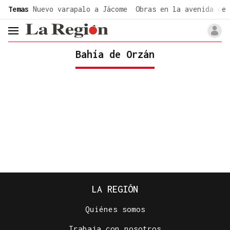
common.go-to-content
Temas
Nuevo varapalo a Jácome
Obras en la avenida de 
header.menu.open
Bahía de Orzán
LA REGIÓN
Quiénes somos
Trabaja con nosotros