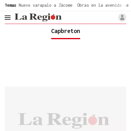
common.go-to-content
Temas
Nuevo varapalo a Jácome
Obras en la avenida de 
header.menu.open
Capbreton