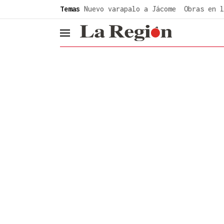
common.go-to-content
Temas
Nuevo varapalo a Jácome
Obras en l
header.menu.open