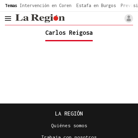
common.go-to-content
Temas
Intervención en Coren
Estafa en Burgos
Previsi
header.menu.open
Carlos Reigosa
LA REGIÓN
Quiénes somos
Trabaja con nosotros